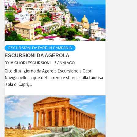
ESCURSIONI DA FARE IN CAMPANIA
ESCURSIONI DA AGEROLA
BY
MIGLIORI ESCURSIONI
5 ANNI AGO
Gite di un giorno da Agerola Escursione a Capri
Naviga nelle acque del Tirreno e sbarca sulla famosa
isola di Capri,...