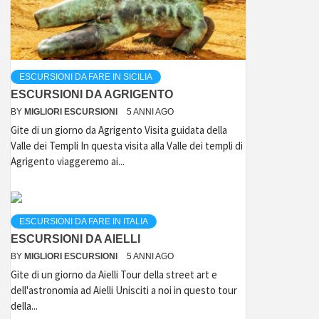
ESCURSIONI DA FARE IN SICILIA
ESCURSIONI DA AGRIGENTO
BY
MIGLIORI ESCURSIONI
5 ANNI AGO
Gite di un giorno da Agrigento Visita guidata della
Valle dei Templi In questa visita alla Valle dei templi di
Agrigento viaggeremo ai...
ESCURSIONI DA FARE IN ITALIA
ESCURSIONI DA AIELLI
BY
MIGLIORI ESCURSIONI
5 ANNI AGO
Gite di un giorno da Aielli Tour della street art e
dell'astronomia ad Aielli Unisciti a noi in questo tour
della...