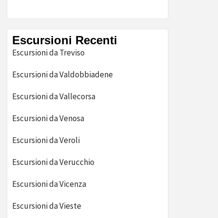
Escursioni Recenti
Escursioni da Treviso
Escursioni da Valdobbiadene
Escursioni da Vallecorsa
Escursioni da Venosa
Escursioni da Veroli
Escursioni da Verucchio
Escursioni da Vicenza
Escursioni da Vieste