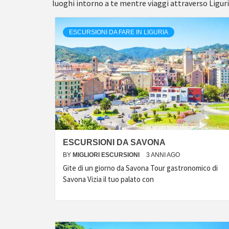
luoghi intorno a te mentre viaggi attraverso Liguri
ESCURSIONI DA FARE IN LIGURIA
ESCURSIONI DA SAVONA
BY
MIGLIORI ESCURSIONI
3 ANNI AGO
Gite di un giorno da Savona Tour gastronomico di
Savona Vizia il tuo palato con