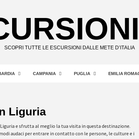
CURSIONI
SCOPRI TUTTE LE ESCURSIONI DALLE METE D’ITALIA
ARDIA
CAMPANIA
PUGLIA
EMILIA ROMA
n Liguria
Liguria e sfrutta al meglio la tua visita in questa destinazione.
modi audaci per entrare in contatto con le persone, le culture e i