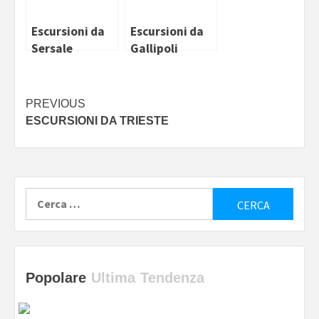
Escursioni da
Escursioni da
Sersale
Gallipoli
Continue
PREVIOUS
ESCURSIONI DA TRIESTE
Reading
Ricerca
per:
Popolare
Ultima
Tendenza