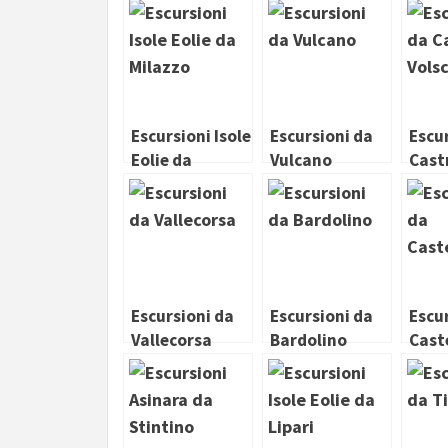
Catania
Escursioni Isole
Escursioni da
Escu
Eolie da
Vulcano
Cast
Milazzo
Volsc
Escursioni da
Escursioni da
Escu
Vallecorsa
Bardolino
Cast