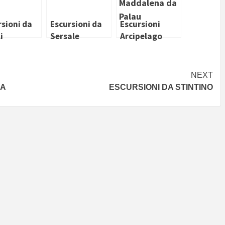
rsioni da
Escursioni da
Escursioni
i
Sersale
Arcipelago
della
Maddalena da
Palau
NEXT
IA
ESCURSIONI DA STINTINO