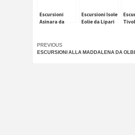
Escursioni
Escursioni Isole
Escu
Asinara da
Eolie da Lipari
Tivol
Stintino
Continue
PREVIOUS
ESCURSIONI ALLA MADDALENA DA OLB
Reading