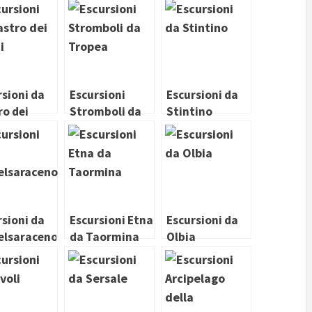
Stromboli da
Numana
Vulcano
rsioni da
Escursioni
Escursioni da
ro dei
Stromboli da
Stintino
i
Tropea
rsioni da
Escursioni Etna
Escursioni da
elsaraceno
da Taormina
Olbia