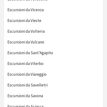
Escursioni da Vicenza
Escursioni da Vieste
Escursioni da Volterra
Escursioni da Vulcano
Escursioni da Sant’Agapito
Escursioni da Viterbo
Escursioni da Viareggio
Escursioni da Savelletri
Escursioni da Savona
Escursioni da Sciacca