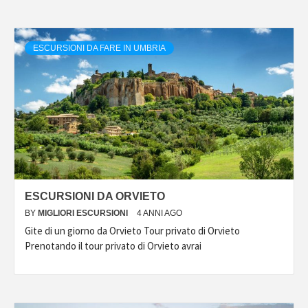
ESCURSIONI DA FARE IN UMBRIA
ESCURSIONI DA ORVIETO
BY
MIGLIORI ESCURSIONI
4 ANNI AGO
Gite di un giorno da Orvieto Tour privato di Orvieto
Prenotando il tour privato di Orvieto avrai