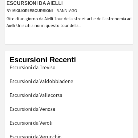
ESCURSIONI DA AIELLI
BY
MIGLIORI ESCURSIONI
5 ANNI AGO
Gite di un giorno da Aielli Tour della street art e dell'astronomia ad
Aielli Unisciti a noi in questo tour della...
Escursioni Recenti
Escursioni da Treviso
Escursioni da Valdobbiadene
Escursioni da Vallecorsa
Escursioni da Venosa
Escursioni da Veroli
Escursioni da Verucchio