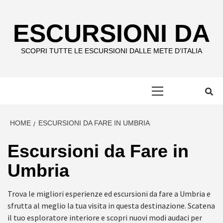
Skip
to
ESCURSIONI DA
content
SCOPRI TUTTE LE ESCURSIONI DALLE METE D’ITALIA
Primary
Menu
HOME
ESCURSIONI DA FARE IN UMBRIA
Escursioni da Fare in
Umbria
Trova le migliori esperienze ed escursioni da fare a Umbria e
sfrutta al meglio la tua visita in questa destinazione. Scatena
il tuo esploratore interiore e scopri nuovi modi audaci per