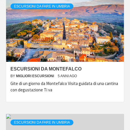
ESCURSIONI DA FARE IN UMBRIA
ESCURSIONI DA MONTEFALCO
BY
MIGLIORI ESCURSIONI
5 ANNI AGO
Gite di un giorno da Montefalco Visita guidata di una cantina
con degustazione Ti va
ESCURSIONI DA FARE IN UMBRIA