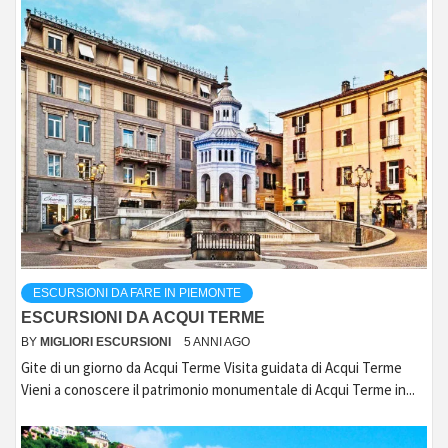
ESCURSIONI DA FARE IN PIEMONTE
ESCURSIONI DA ACQUI TERME
BY
MIGLIORI ESCURSIONI
5 ANNI AGO
Gite di un giorno da Acqui Terme Visita guidata di Acqui Terme
Vieni a conoscere il patrimonio monumentale di Acqui Terme in...