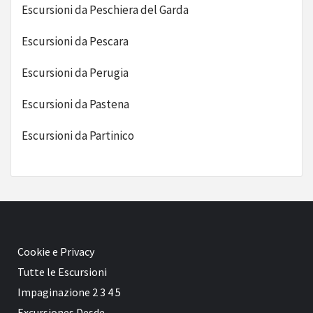
Escursioni da Peschiera del Garda
Escursioni da Pescara
Escursioni da Perugia
Escursioni da Pastena
Escursioni da Partinico
Cookie e Privacy
Tutte le Escursioni
Impaginazione
2
3
4
5
Excursiones Desde