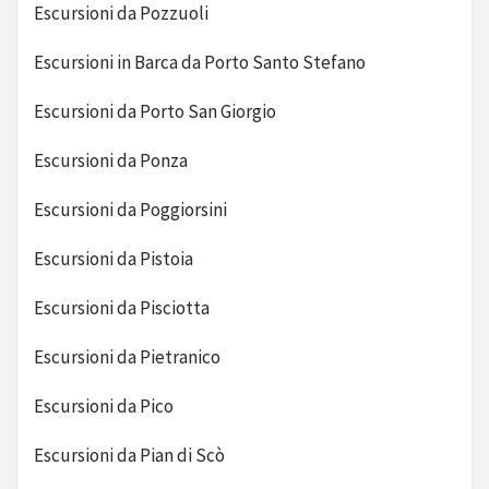
Escursioni da Pozzuoli
Escursioni in Barca da Porto Santo Stefano
Escursioni da Porto San Giorgio
Escursioni da Ponza
Escursioni da Poggiorsini
Escursioni da Pistoia
Escursioni da Pisciotta
Escursioni da Pietranico
Escursioni da Pico
Escursioni da Pian di Scò