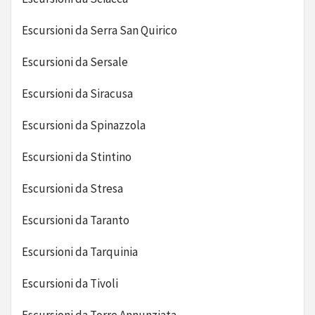
Escursioni da Serra San Quirico
Escursioni da Sersale
Escursioni da Siracusa
Escursioni da Spinazzola
Escursioni da Stintino
Escursioni da Stresa
Escursioni da Taranto
Escursioni da Tarquinia
Escursioni da Tivoli
Escursioni da Torre Annunziata