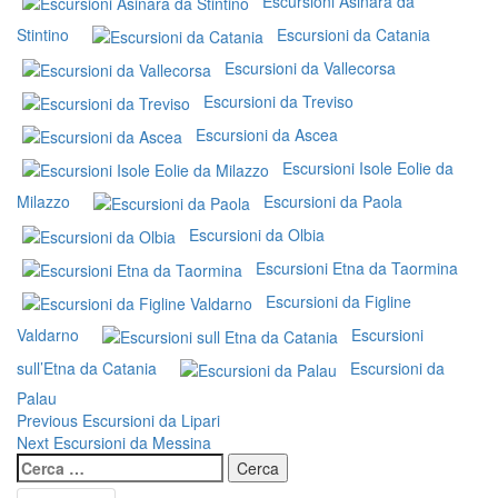
Escursioni Asinara da
Stintino
Escursioni da Catania
Escursioni da Vallecorsa
Escursioni da Treviso
Escursioni da Ascea
Escursioni Isole Eolie da
Milazzo
Escursioni da Paola
Escursioni da Olbia
Escursioni Etna da Taormina
Escursioni da Figline
Valdarno
Escursioni
sull’Etna da Catania
Escursioni da
Palau
Continue
Previous
Escursioni da Lipari
Next
Escursioni da Messina
Reading
Ricerca
per: