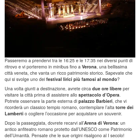
Passeremo a prendervi tra le 16:25 e le 17:35 nei diversi punti di
ritrovo e vi porteremo in minibus fino a
Verona
, una bellissima
città veneta, che vanta un ricco patrimonio storico. Sapevate che
qui si svolge uno dei
festival lirici più famosi al mondo
?
Una volta giunti ​​a destinazione, avrete circa
due ore libere
per
visitare la città prima di assistere allo
spettacolo d’Opera
.
Potrete osservare la parte esterna di
palazzo Barbieri
, che vi
ricorderà un classico tempio romano, contemplare l’alta
torre dei
Lamberti
o cogliere l’occasione per acquistare un souvenir.
Dopo la passeggiata, dovrete recarvi all’
Arena di Verona
: un
antico anfiteatro romano protetto dall’UNESCO come Patrimonio
dell’Umanità. Pensate che le sue origini risalgono al I secolo!