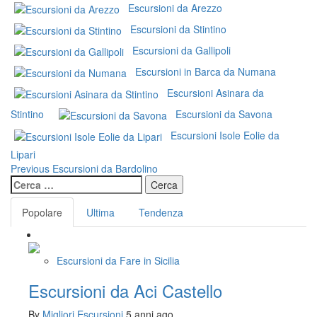
Escursioni da Arezzo
Escursioni da Stintino
Escursioni da Gallipoli
Escursioni in Barca da Numana
Escursioni Asinara da
Stintino
Escursioni da Savona
Escursioni Isole Eolie da
Lipari
Continue
Previous
Escursioni da Bardolino
Ricerca
Reading
per:
Popolare
Ultima
Tendenza
Escursioni da Fare in Sicilia
Escursioni da Aci Castello
By
Migliori Escursioni
5 anni ago