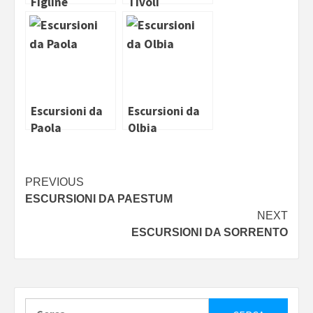
Figline
Tivoli
Valdarno
Escursioni da
Escursioni da
Paola
Olbia
Continue
PREVIOUS
ESCURSIONI DA PAESTUM
Reading
NEXT
ESCURSIONI DA SORRENTO
Ricerca