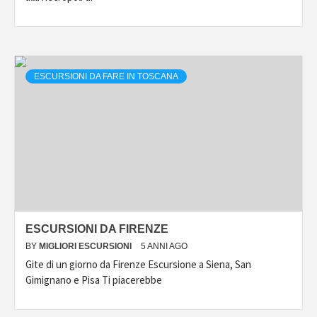
ESCURSIONI DA FARE IN TOSCANA
ESCURSIONI DA FIRENZE
BY
MIGLIORI ESCURSIONI
5 ANNI AGO
Gite di un giorno da Firenze Escursione a Siena, San
Gimignano e Pisa Ti piacerebbe