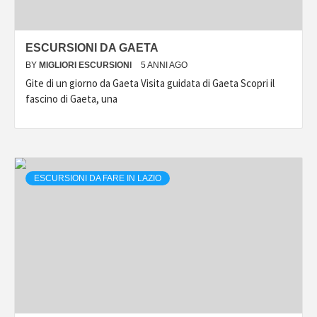
ESCURSIONI DA GAETA
BY
MIGLIORI ESCURSIONI
5 ANNI AGO
Gite di un giorno da Gaeta Visita guidata di Gaeta Scopri il
fascino di Gaeta, una
ESCURSIONI DA FARE IN LAZIO