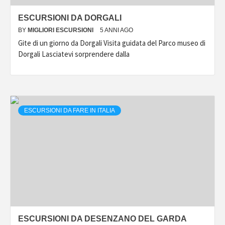
ESCURSIONI DA DORGALI
BY
MIGLIORI ESCURSIONI
5 ANNI AGO
Gite di un giorno da Dorgali Visita guidata del Parco museo di
Dorgali Lasciatevi sorprendere dalla
ESCURSIONI DA FARE IN ITALIA
ESCURSIONI DA DESENZANO DEL GARDA