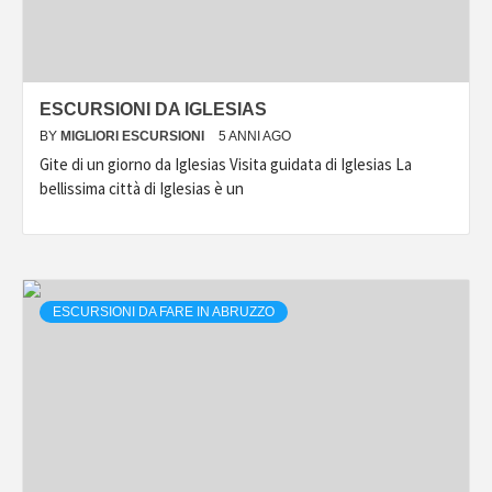
ESCURSIONI DA IGLESIAS
BY
MIGLIORI ESCURSIONI
5 ANNI AGO
Gite di un giorno da Iglesias Visita guidata di Iglesias La
bellissima città di Iglesias è un
ESCURSIONI DA FARE IN ABRUZZO