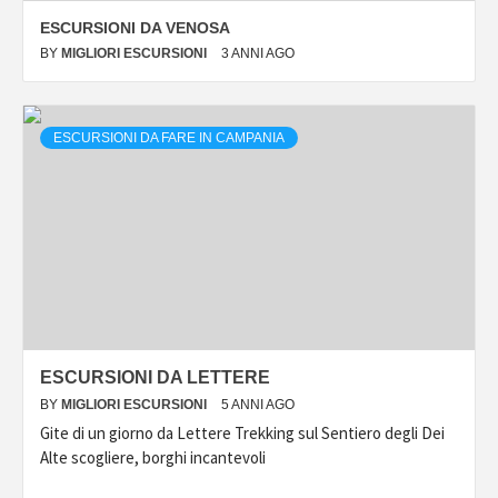
ESCURSIONI DA VENOSA
BY
MIGLIORI ESCURSIONI
3 ANNI AGO
ESCURSIONI DA FARE IN CAMPANIA
ESCURSIONI DA LETTERE
BY
MIGLIORI ESCURSIONI
5 ANNI AGO
Gite di un giorno da Lettere Trekking sul Sentiero degli Dei
Alte scogliere, borghi incantevoli