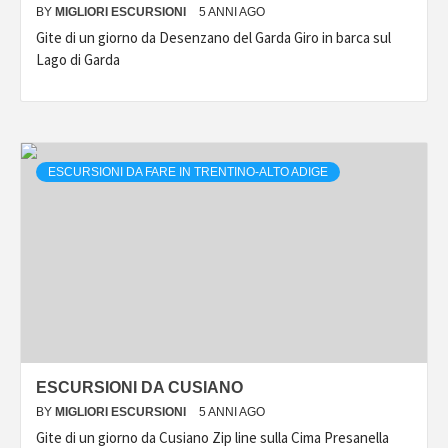
BY
MIGLIORI ESCURSIONI
5 ANNI AGO
Gite di un giorno da Desenzano del Garda Giro in barca sul
Lago di Garda
ESCURSIONI DA FARE IN TRENTINO-ALTO ADIGE
ESCURSIONI DA CUSIANO
BY
MIGLIORI ESCURSIONI
5 ANNI AGO
Gite di un giorno da Cusiano Zip line sulla Cima Presanella