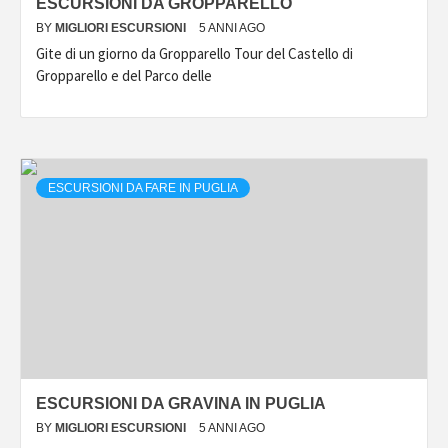
ESCURSIONI DA GROPPARELLO
BY
MIGLIORI ESCURSIONI
5 ANNI AGO
Gite di un giorno da Gropparello Tour del Castello di
Gropparello e del Parco delle
ESCURSIONI DA FARE IN PUGLIA
ESCURSIONI DA GRAVINA IN PUGLIA
BY
MIGLIORI ESCURSIONI
5 ANNI AGO