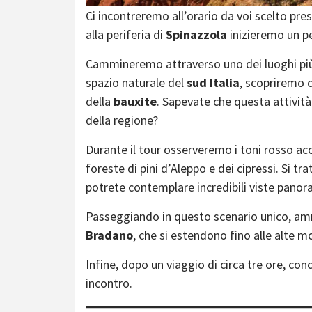
Ci incontreremo all’orario da voi scelto pres
alla periferia di
Spinazzola
inizieremo un pe
Cammineremo attraverso uno dei luoghi più 
spazio naturale del
sud Italia
, scopriremo 
della
bauxite
. Sapevate che questa attività
della regione?
Durante il tour osserveremo i toni rosso acce
foreste di pini d’Aleppo e dei cipressi. Si tr
potrete contemplare incredibili viste panor
Passeggiando in questo scenario unico, am
Bradano
, che si estendono fino alle alte m
Infine, dopo un viaggio di circa tre ore, co
incontro.