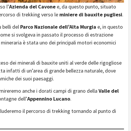
so l’
Azienda del Cavone
e, da questo punto, situato
rcorso di trekking verso le
miniere di bauxite pugliesi
.
belli del
Parco Nazionale dell’Alta Murgia
e, in questo
come si svolgeva in passato il processo di estrazione
 mineraria è stata uno dei principali motori economici
so dei minerali di bauxite uniti al verde delle rigogliose
atta infatti di un’area di grande bellezza naturale, dove
amiche dei suoi paesaggi.
mireremo anche i dorati campi di grano della
Valle del
ontagne dell’
Appennino Lucano
.
ncluderemo il percorso di trekking tornando al punto di