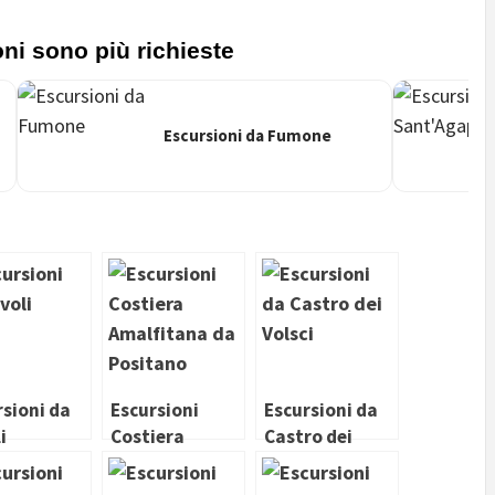
ni sono più richieste
Escursioni da Fumone
rsioni da
Escursioni
Escursioni da
i
Costiera
Castro dei
Amalfitana da
Volsci
Positano