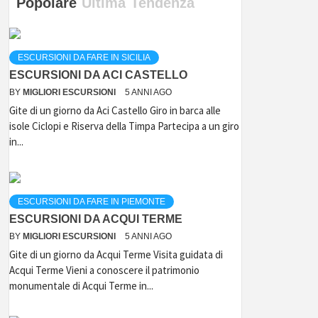
Popolare
Ultima
Tendenza
ESCURSIONI DA FARE IN SICILIA
ESCURSIONI DA ACI CASTELLO
BY
MIGLIORI ESCURSIONI
5 ANNI AGO
Gite di un giorno da Aci Castello Giro in barca alle
isole Ciclopi e Riserva della Timpa Partecipa a un giro
in...
ESCURSIONI DA FARE IN PIEMONTE
ESCURSIONI DA ACQUI TERME
BY
MIGLIORI ESCURSIONI
5 ANNI AGO
Gite di un giorno da Acqui Terme Visita guidata di
Acqui Terme Vieni a conoscere il patrimonio
monumentale di Acqui Terme in...