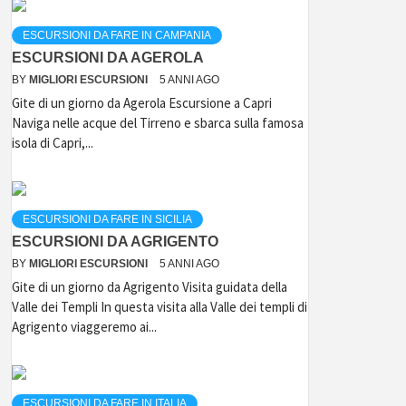
ESCURSIONI DA FARE IN CAMPANIA
ESCURSIONI DA AGEROLA
BY
MIGLIORI ESCURSIONI
5 ANNI AGO
Gite di un giorno da Agerola Escursione a Capri
Naviga nelle acque del Tirreno e sbarca sulla famosa
isola di Capri,...
ESCURSIONI DA FARE IN SICILIA
ESCURSIONI DA AGRIGENTO
BY
MIGLIORI ESCURSIONI
5 ANNI AGO
Gite di un giorno da Agrigento Visita guidata della
Valle dei Templi In questa visita alla Valle dei templi di
Agrigento viaggeremo ai...
ESCURSIONI DA FARE IN ITALIA