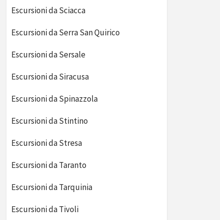
Escursioni da Sciacca
Escursioni da Serra San Quirico
Escursioni da Sersale
Escursioni da Sant’Agapito
Escursion
Escursioni da Siracusa
Escursioni da Spinazzola
Escursioni da Stintino
Escursioni da Stresa
Escursioni da Taranto
Escursioni da Tarquinia
Escursioni da Tivoli