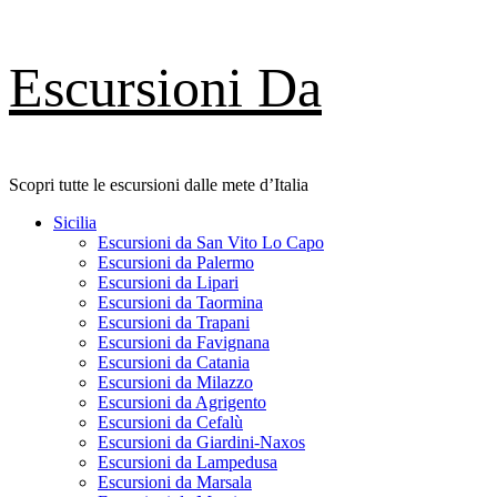
Skip
Escursioni Da
to
content
Scopri tutte le escursioni dalle mete d’Italia
Primary
Sicilia
Menu
Escursioni da San Vito Lo Capo
Escursioni da Palermo
Escursioni da Lipari
Escursioni da Taormina
Escursioni da Trapani
Escursioni da Favignana
Escursioni da Catania
Escursioni da Milazzo
Escursioni da Agrigento
Escursioni da Cefalù
Escursioni da Giardini-Naxos
Escursioni da Lampedusa
Escursioni da Marsala