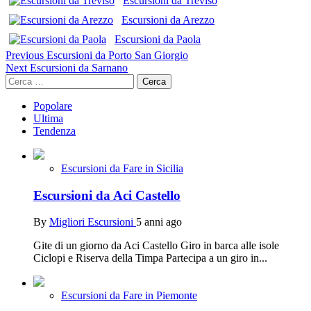
Escursioni da Treviso
Escursioni da Arezzo
Escursioni da Paola
Continue
Previous
Escursioni da Porto San Giorgio
Next
Escursioni da Sarnano
Reading
Ricerca
per:
Popolare
Ultima
Tendenza
Escursioni da Fare in Sicilia
Escursioni da Aci Castello
By
Migliori Escursioni
5 anni ago
Gite di un giorno da Aci Castello Giro in barca alle isole
Ciclopi e Riserva della Timpa Partecipa a un giro in...
Escursioni da Fare in Piemonte