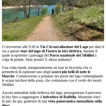
Ci troveremo alle 9:30 in
Via Circonvallazione del Lago
per dare il
via a questo
tour del lago di Fiastra in bici elettrica
, durante il
quale scopriremo i paesaggi del
Parco nazionale dei Sibillini
a
colpi di pedale. Siete pronti? E allora andiamo!
Una volta riuniti, intraprenderemo un tour in bicicletta che ci
permetterà di esplorare uno degli
scorci più belli di tutte le
Marche
. Cominceremo a pedalare nei pressi del lago contemplando
le acque turchesi della zona, che contrastano con il verde dei monti
Sibillini.
Ancora ammaliati dalla bellezza del lago, proseguiremo il percorso
in bici fino a raggiungere il
belvedere di Ruffella
. Momento foto!
In più, da qui, godremo di una
vista panoramica mozzafiato sulla
diga
!