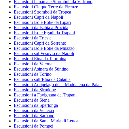
Escursioni Panarea e Stromboli da Vulcano
Escursioni Cinque Terre da Firenze
Escursioni Stromboli da Tropea
Escursioni Capri da Napoli
Escursioni Isole Eolie da Lipari
Escursioni da Ischia a Procida
Escursioni Isole Egadi da Trapani
Escursioni da Trieste
Escursioni Capri da Sorrento
Escursioni Isole Eolie da Milazzo
Escursioni sul Vesuvio da Napoli
Escursioni Etna da Taormina
Escursioni da Verona
Escursioni Asinara da Stintino
Escursioni da Torino
Escursioni sull’Etna da Catania
Escursioni Arcipelago della Maddalena da Palau
Escursioni da Sirmione
Escursioni a Favignana da Trapani
Escursioni da Siena
Escursioni da Sperlonga
Escursioni da Venezia
Escursioni da Sarnano
Escursioni da Santa Maria di Leuca
Escursioni da Pompei