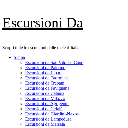
Skip
Escursioni Da
to
content
Scopri tutte le escursioni dalle mete d’Italia
Primary
Sicilia
Menu
Escursioni da San Vito Lo Capo
Escursioni da Palermo
Escursioni da Lipari
Escursioni da Taormina
Escursioni da Trapani
Escursioni da Favignana
Escursioni da Catania
Escursioni da Milazzo
Escursioni da Agrigento
Escursioni da Cefalù
Escursioni da Giardini-Naxos
Escursioni da Lampedusa
Escursioni da Marsala