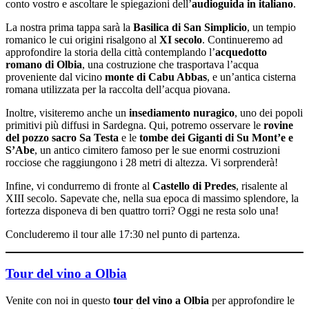
conto vostro e ascoltare le spiegazioni dell’
audioguida in italiano
.
La nostra prima tappa sarà la
Basilica di San Simplicio
, un tempio
romanico le cui origini risalgono al
XI secolo
. Continueremo ad
approfondire la storia della città contemplando l’
acquedotto
romano di Olbia
, una costruzione che trasportava l’acqua
proveniente dal vicino
monte di Cabu Abbas
, e un’antica cisterna
romana utilizzata per la raccolta dell’acqua piovana.
Inoltre, visiteremo anche un
insediamento nuragico
, uno dei popoli
primitivi più diffusi in Sardegna. Qui, potremo osservare le
rovine
del pozzo sacro Sa Testa
e le
tombe dei Giganti di Su Mont’e e
S’Abe
, un antico cimitero famoso per le sue enormi costruzioni
rocciose che raggiungono i 28 metri di altezza. Vi sorprenderà!
Infine, vi condurremo di fronte al
Castello di Predes
, risalente al
XIII secolo. Sapevate che, nella sua epoca di massimo splendore, la
fortezza disponeva di ben quattro torri? Oggi ne resta solo una!
Concluderemo il tour alle 17:30 nel punto di partenza.
Tour del vino a Olbia
Venite con noi in questo
tour del vino a Olbia
per approfondire le