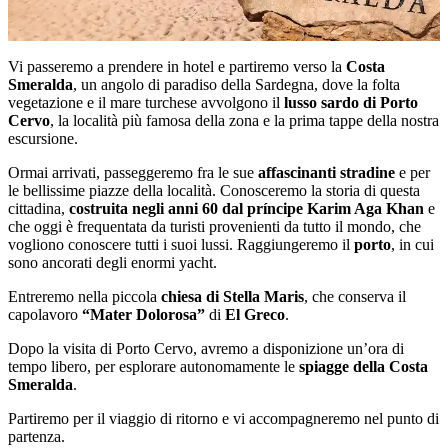
Vi passeremo a prendere in hotel e partiremo verso la
Costa
Smeralda
, un angolo di paradiso della Sardegna, dove la folta
vegetazione e il mare turchese avvolgono il
lusso sardo di Porto
Cervo
, la località più famosa della zona e la prima tappe della nostra
escursione.
Ormai arrivati, passeggeremo fra le sue
affascinanti stradine
e per
le bellissime piazze della località.
Conosceremo la storia di questa
cittadina,
costruita negli anni 60 dal príncipe Karim Aga Khan
e
che oggi è frequentata da turisti provenienti da tutto il mondo, che
vogliono conoscere tutti i suoi lussi. Raggiungeremo il
porto
, in cui
sono ancorati degli enormi yacht.
Entreremo nella piccola
chiesa di Stella Maris
, che conserva il
capolavoro
“Mater Dolorosa”
di
El Greco
.
Dopo la visita di Porto Cervo, avremo a disponizione un’ora di
tempo libero, per esplorare autonomamente le
spiagge della Costa
Smeralda
.
Partiremo per il viaggio di ritorno e vi accompagneremo nel punto di
partenza.