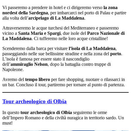
Vi passeremo a prendere in hotel e ci dirigeremo verso
la zona
nordest della Sardegna
,
per imbarcarci nel porto di Palau e partire
alla volta dell’
arcipelago di La Maddalena
.
Attraverseremo le acque turchesi del Mediterraneo e passeremo
vicino a
Santa Maria e Spargi
, due isole del
Parco Nazionale di
La
Maddalena
. Ci tufferemo
nelle loro acque cristalline!
Scenderemo dalla barca per visitare
l’isola di La Maddalena
,
passeggiando nelle sue bellissime stradine e nella zona del
porto
.
L’isola è famosa per essere stato il nascondiglio
dell’
ammiraglio Nelson
, dopo la battaglia contro truppe di
Napoleone.
Avremo del
tempo libero
per fare shopping, nuotare o rilassarci in
un bar. Concluso il tour, partiremo per tornare al punto di partenza.
Tour archeologico di Olbia
In questo
tour archeologico di Olbia
seguiremo le orme
dell’Impero Romano e della civiltà nuragica in territorio sardo. Un
must!