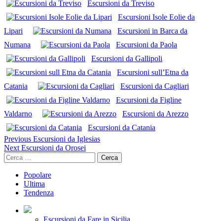
Escursioni da Treviso
Escursioni Isole Eolie da
Lipari
Escursioni in Barca da
Numana
Escursioni da Paola
Escursioni da Gallipoli
Escursioni sull’Etna da
Catania
Escursioni da Cagliari
Escursioni da Figline
Valdarno
Escursioni da Arezzo
Escursioni da Catania
Continue
Previous
Escursioni da Iglesias
Next
Escursioni da Orosei
Reading
Ricerca
per:
Popolare
Ultima
Tendenza
Escursioni da Fare in Sicilia