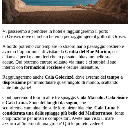
Vi passeremo a prendere in hotel e raggiungeremo il porto
di
Orosei
, dove ci imbarcheremo per raggiungere il golfo di Orosei.
A bordo potremo contemplare lo straordinario paesaggio costiero e
avremo l’opportunità di visitare la
Grotta del Bue Marino
, così
chiamata per i mammiferi che in passato abitavano nelle sue
acque. Qui potremo entrare soltanto via mare e ci stupirà il suo
interno con
formazioni rocciose
e oscure insenature.
Raggiungeremo anche
Cala Goloritzé
, dove avremo del
tempo a
disposizione
per immortalare quest’angolo di mondo, scattando
tante fotografie!
Continueremo il tour in altre tre spiagge:
Cala Mariolu, Cala Sisine
e Cala Luna.
Sono dei
luoghi da sogno
, che
scopriremo camminando sulle loro pietre bianche.
Cala Luna è
considerata una delle spiagge più belle del Mediterraneo
, fonte
d’ispirazione per artisti e compositori. Avete mai visto il mare
azzurro all’interno di una grotta? Qui lo potrete vedere!