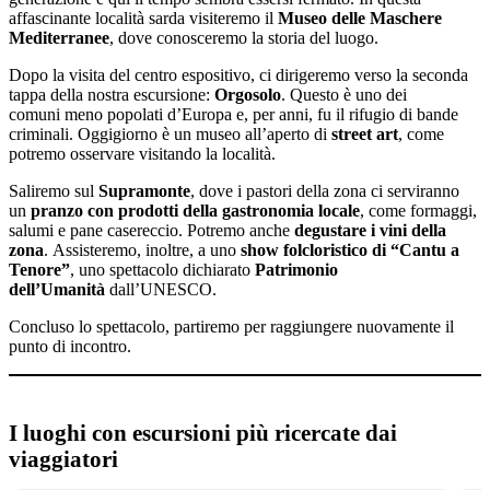
affascinante località sarda visiteremo il
Museo delle Maschere
Mediterranee
, dove conosceremo la storia del luogo.
Dopo la visita del centro espositivo, ci dirigeremo verso la seconda
tappa della nostra escursione:
Orgosolo
. Questo è uno dei
comuni meno popolati d’Europa e, per anni, fu il rifugio di bande
criminali. Oggigiorno è un museo all’aperto di
street art
, come
potremo osservare visitando la località.
Saliremo sul
Supramonte
, dove i pastori della zona ci serviranno
un
pranzo con prodotti della gastronomia locale
, come formaggi,
salumi e pane casereccio. Potremo anche
degustare i vini della
zona
. Assisteremo, inoltre, a uno
show folcloristico di “Cantu a
Tenore”
, uno spettacolo dichiarato
Patrimonio
dell’Umanità
dall’UNESCO.
Concluso lo spettacolo, partiremo per raggiungere nuovamente il
punto di incontro.
I luoghi con escursioni più ricercate dai
viaggiatori