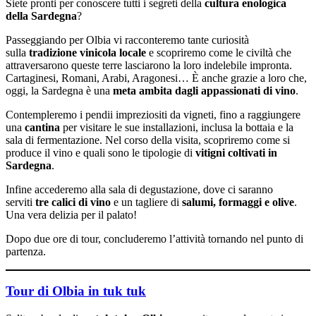
Siete pronti per conoscere tutti i segreti della
cultura enologica
della Sardegna
?
Passeggiando per Olbia vi racconteremo tante curiosità
sulla
tradizione vinicola locale
e scopriremo come le civiltà che
attraversarono queste terre lasciarono la loro indelebile impronta.
Cartaginesi, Romani, Arabi, Aragonesi… È anche grazie a loro che,
oggi, la Sardegna è una
meta ambita dagli appassionati di vino
.
Contempleremo i pendii impreziositi da vigneti, fino a raggiungere
una
cantina
per visitare le sue installazioni, inclusa la bottaia e la
sala di fermentazione. Nel corso della visita, scopriremo come si
produce il vino e quali sono le tipologie di
vitigni coltivati in
Sardegna
.
Infine accederemo alla sala di degustazione, dove ci saranno
serviti
tre calici di vino
e un tagliere di
salumi, formaggi e olive
.
Una vera delizia per il palato!
Dopo due ore di tour, concluderemo l’attività tornando nel punto di
partenza.
Tour di Olbia in tuk tuk