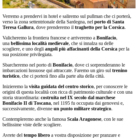
Verremo a prendervi in hotel e saliremo sul pullman che ci porterà,
verso la zona settentrionale della Sardegna, nel
porto
di Santa
Teresa Gallura
, dove prenderemo il
traghetto per la Corsica
.
Valicheremo la frontiera francese e arriveremo a
Bonifacio
,
una
bellissima località medievale
, che si innalza su delle
scogliere, e uno degli
angoli più affacinanti della Corsica
per la
sua posizione privilegiata.
Sbarcheremo nel porto di
Bonifacio
, dove ci sorprenderanno le
imbarcazioni lussuose qui attraccate. Faremo un giro sul
trenino
turistico
, che ci porterà fino alla parte alta della città.
Inizieremo la
visita guidata del centro storico
, per conoscere le
origini di questa località con ricca di patrimonio culturale e con una
storia straordinaria:
costruita nel IX secolo dal marchese
Bonifacio II di Toscana
, nel 1195 fu occupata dai genovesi e,
successivamente, divenne
un punto militare strategico
.
Contempleremo anche la famosa
Scala Aragonese
, con le sue
bellissime viste delle scogliere.
Avrete del
tempo libero
a vostra disposizione per pranzare e