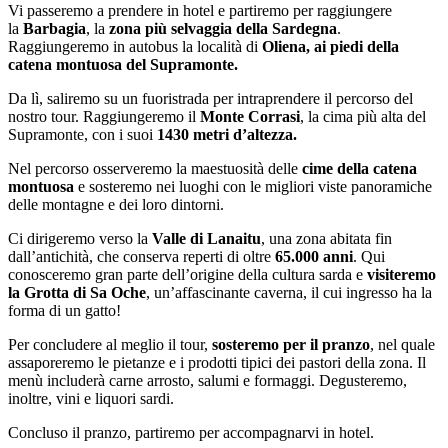
Vi passeremo a prendere in hotel e partiremo per raggiungere
la
Barbagia
, la
zona più selvaggia della Sardegna
.
Raggiungeremo in autobus la località di
Oliena, ai piedi della
catena montuosa del Supramonte.
Da lì, saliremo su un fuoristrada per intraprendere il percorso del
nostro tour. Raggiungeremo il
Monte
Corrasi
, la cima più alta del
Supramonte, con i suoi
1430 metri d’altezza.
Nel percorso osserveremo la maestuosità delle
cime della catena
montuosa
e sosteremo nei luoghi con le migliori viste panoramiche
delle montagne e dei loro dintorni.
Ci dirigeremo verso la
Valle di Lanaitu
, una zona abitata fin
dall’antichità, che conserva reperti di oltre
65.000 anni
. Qui
conosceremo gran parte dell’origine della cultura sarda e
visiteremo
la Grotta di
Sa Oche
, un’affascinante caverna, il cui ingresso ha la
forma di un gatto!
Per concludere al meglio il tour,
sosteremo per il pranzo
, nel quale
assaporeremo le pietanze e i prodotti tipici dei pastori della zona. Il
menù includerà carne arrosto, salumi e formaggi. Degusteremo,
inoltre, vini e liquori sardi.
Concluso il pranzo, partiremo per accompagnarvi in hotel.