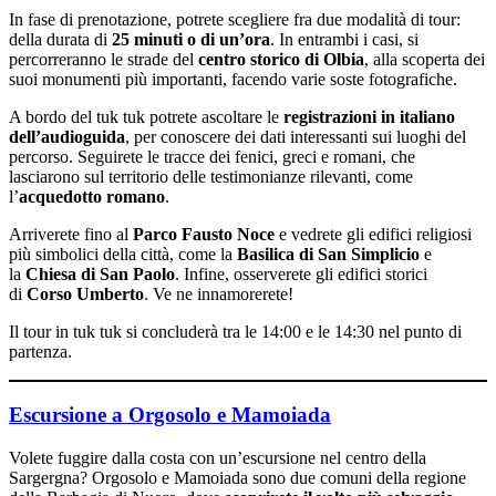
In fase di prenotazione, potrete scegliere fra due modalità di tour:
della durata di
25 minuti o di un’ora
. In entrambi i casi, si
percorreranno le strade del
centro storico di Olbia
, alla scoperta dei
suoi monumenti più importanti, facendo varie soste fotografiche.
A bordo del tuk tuk potrete ascoltare le
registrazioni in italiano
dell’audioguida
, per conoscere dei dati interessanti sui luoghi del
percorso. Seguirete le tracce dei fenici, greci e romani, che
lasciarono sul territorio delle testimonianze rilevanti, come
l’
acquedotto romano
.
Arriverete fino al
Parco Fausto Noce
e vedrete gli edifici religiosi
più simbolici della città, come la
Basilica di San Simplicio
e
la
Chiesa di San Paolo
. Infine, osserverete gli edifici storici
di
Corso Umberto
. Ve ne innamorerete!
Il tour in tuk tuk si concluderà tra le 14:00 e le 14:30 nel punto di
partenza.
Escursione a Orgosolo e Mamoiada
Volete fuggire dalla costa con un’escursione nel centro della
Sargergna? Orgosolo e Mamoiada sono due comuni della regione