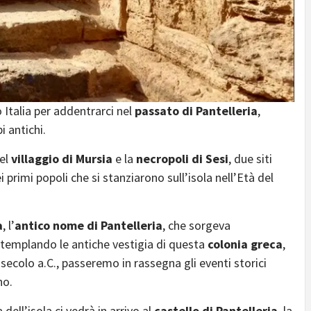
o Italia per addentrarci nel
passato di Pantelleria
,
i antichi.
del
villaggio di Mursia
e la
necropoli di Sesi
, due siti
 primi popoli che si stanziarono sull’isola nell’Età del
a
, l’
antico
nome di Pantelleria
, che sorgeva
ntemplando le antiche vestigia di questa
colonia greca
,
 secolo a.C., passeremo in rassegna gli eventi storici
no.
dell’isola ci vedrà in arrivo al
castello di Pantelleria
, la