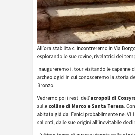
All’ora stabilita ci incontreremo in Via Borg
esplorando le sue rovine, rivelatrici dei temp
Inaugureremo il tour visitando le capanne 
archeologici in cui conosceremo la storia dei
Bronzo.
Vedremo poi i resti dell’
acropoli
di Cossyr
sulle
colline di Marco e Santa Teresa
. Co
abitata già dai Fenici probabilmente nel VIII
salienti, dalle sue origini all’inevitabile decli
L’ultima tappa di questo viaggio nella storia 