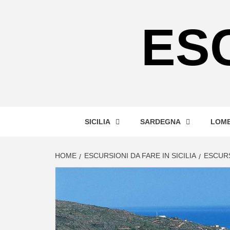
Skip
to
ES
content
SICILIA
SARDEGNA
LOMB
HOME
ESCURSIONI DA FARE IN SICILIA
ESCURS