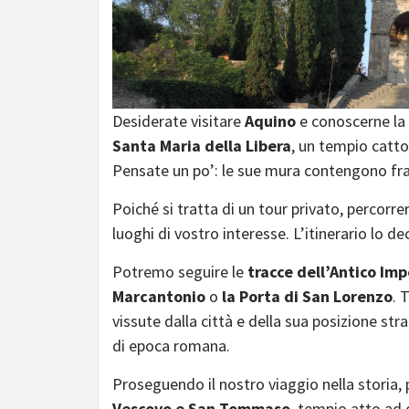
Desiderate visitare
Aquino
e conoscerne la 
Santa Maria della Libera
, un tempio catto
Pensate un po’: le sue mura contengono fr
Poiché si tratta di un tour privato, percorr
luoghi di vostro interesse. L’itinerario lo de
Potremo seguire le
tracce dell’Antico I
Marcantonio
o
la Porta di San Lorenzo
. 
vissute dalla città e della sua posizione str
di epoca romana.
Proseguendo il nostro viaggio nella storia,
Vescovo e San Tommaso
, tempio atto a