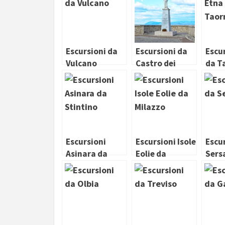
Escursioni da
Escursioni da
Escu
Vulcano
Castro dei
da T
Volsci
Escursioni
Escursioni Isole
Escu
Asinara da
Eolie da
Sers
Stintino
Milazzo