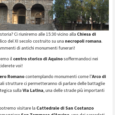
storia? Ci riuniremo alle 15:30 vicino alla
Chiesa di
lico del XI secolo costruito su una
necropoli romana
.
ammenti di antichi monumenti funerari!
eremo il
centro storico di Aquino
soffermandoci nei
ciderete voi!
mpero Romano
contemplando monumenti come l’
Arco di
Tali strutture ci permetteranno di parlare delle battaglie
ategica sulla
Via Latina
, una delle strade più importanti
 potremo visitare la
Cattedrale di San Costanzo
d omaggiare
San Tommaso d’Aquino
, uno dei sarcedoti