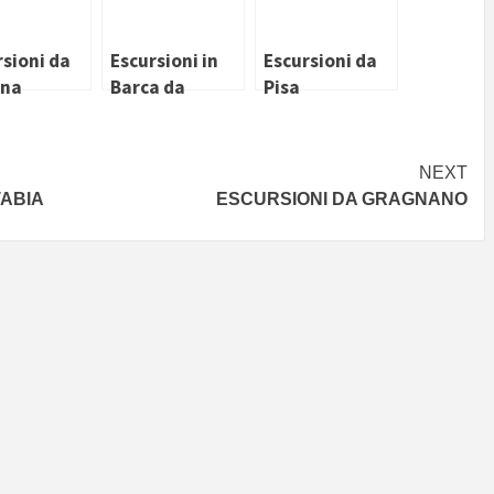
rsioni da
Escursioni in
Escursioni da
ona
Barca da
Pisa
Numana
NEXT
TABIA
ESCURSIONI DA GRAGNANO