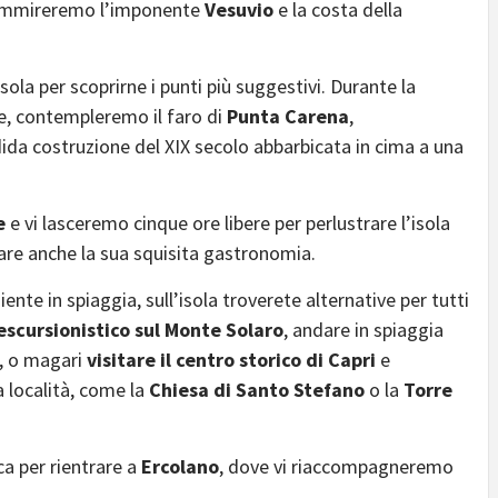
mmireremo l’imponente
Vesuvio
e la costa della
sola per scoprirne i punti più suggestivi. Durante la
e, contempleremo il faro di
Punta Carena
,
dida costruzione del XIX secolo abbarbicata in cima a una
e
e vi lasceremo
cinque ore libere per perlustrare l’isola
are anche la sua squisita gastronomia.
niente in spiaggia, sull’isola troverete alternative per tutti
escursionistico sul Monte Solaro
, andare in spiaggia
, o magari
visitare il centro storico di Capri
e
a località, come la
Chiesa di Santo Stefano
o la
Torre
ca per rientrare a
Ercolano
, dove vi riaccompagneremo