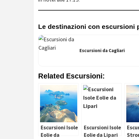
Le destinazioni con escursioni 
Escursioni da Cagliari
Related Escursioni:
Escursioni Isole
Escursioni Isole
Escu
Eolie da
Eolie da Lipari
Stro