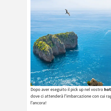
Dopo aver eseguito il pick up nel vostro
hot
dove ci attenderà l’imbarcazione con cui r
l’ancora!