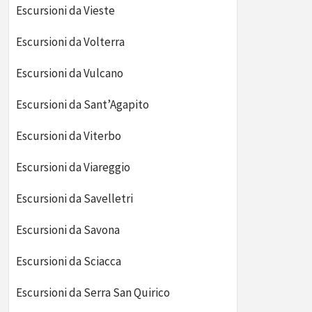
Escursioni da Vieste
Escursioni da Volterra
Escursioni da Vulcano
Escursioni da Sant’Agapito
Escursioni da Alberobello
Escursion
Escursioni da Viterbo
Escursioni da Viareggio
Escursioni da Savelletri
Escursioni da Savona
Escursioni da Sciacca
Escursioni da Serra San Quirico