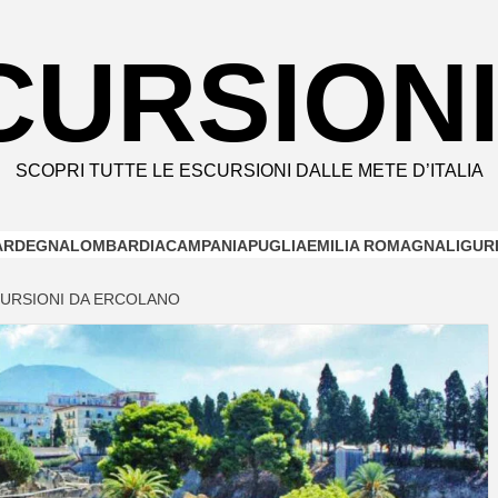
CURSIONI
SCOPRI TUTTE LE ESCURSIONI DALLE METE D’ITALIA
ARDEGNA
LOMBARDIA
CAMPANIA
PUGLIA
EMILIA ROMAGNA
LIGUR
URSIONI DA ERCOLANO