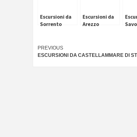
Escursioni da
Escursioni da
Escu
Sorrento
Arezzo
Sav
Continue
PREVIOUS
ESCURSIONI DA CASTELLAMMARE DI S
Reading