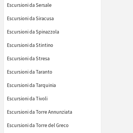
Escursioni da Sersale
Escursioni da Siracusa
Escursioni da Spinazzola
Escursioni da Stintino
Escursioni da Stresa
Escursioni da Taranto
Escursioni da Tarquinia
Escursioni da Tivoli
Escursioni da Torre Annunziata
Escursioni da Torre del Greco