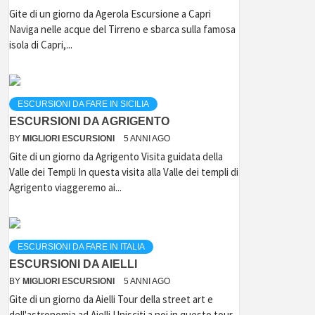
Gite di un giorno da Agerola Escursione a Capri
Naviga nelle acque del Tirreno e sbarca sulla famosa
isola di Capri,...
ESCURSIONI DA FARE IN SICILIA
ESCURSIONI DA AGRIGENTO
BY
MIGLIORI ESCURSIONI
5 ANNI AGO
Gite di un giorno da Agrigento Visita guidata della
Valle dei Templi In questa visita alla Valle dei templi di
Agrigento viaggeremo ai...
ESCURSIONI DA FARE IN ITALIA
ESCURSIONI DA AIELLI
BY
MIGLIORI ESCURSIONI
5 ANNI AGO
Gite di un giorno da Aielli Tour della street art e
dell'astronomia ad Aielli Unisciti a noi in questo tour