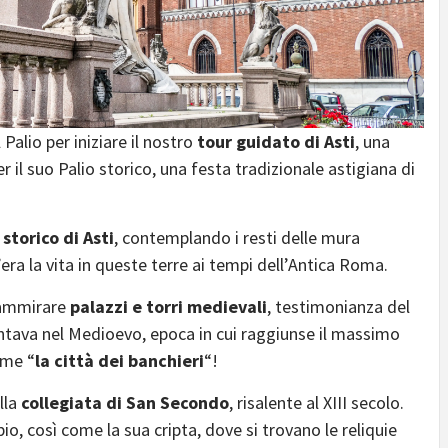
Palio per iniziare il nostro
tour guidato di Asti
, una
il suo Palio storico, una festa tradizionale astigiana di
storico di Asti
, contemplando i resti delle mura
ra la vita in queste terre ai tempi dell’Antica Roma.
 ammirare
palazzi e torri medievali
, testimonianza del
ntava nel Medioevo, epoca in cui raggiunse il massimo
ome “
la città dei banchieri
“!
lla
collegiata di San Secondo
, risalente al XIII secolo.
, così come la sua cripta, dove si trovano le reliquie