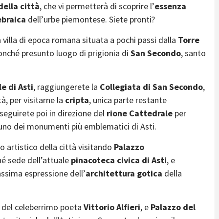
della città
,
che vi permetterà di scoprire l’
essenza
ebraica
dell’urbe piemontese. Siete pronti?
a villa di epoca romana situata a pochi passi dalla
Torre
nonché presunto luogo di prigionia di
San Secondo
, santo
e di Asti
, raggiungerete la
Collegiata di San Secondo
,
tà, per visitarne la
cripta
, unica parte restante
eguirete poi in direzione del
rione Cattedrale
per
 uno dei monumenti più emblematici di Asti.
o artistico della città visitando
Palazzo
hé sede dell’attuale
pinacoteca civica di Asti
, e
assima espressione dell’
architettura gotica
della
e del celeberrimo poeta
Vittorio Alfieri
, e
Palazzo del